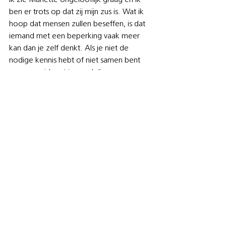
Ik zie Mariette ongelooflijk graag en ik 
ben er trots op dat zij mijn zus is. Wat ik 
hoop dat mensen zullen beseffen, is dat 
iemand met een beperking vaak meer 
kan dan je zelf denkt. Als je niet de 
nodige kennis hebt of niet samen bent 
opgegroeid met iemand die een 
beperking heeft, sta je soms verstomd 
van wat ze kunnen en hoe slim ze 
eigenlijk zijn. Ik sta er nog altijd versteld 
van. Eigenlijk toont dat maar aan dat wij 
nog veel te leren hebben van hen. 
Ik ben blij dat Mariette zich in 
Ter Heide gelukkig voelt
Een dikke pluim