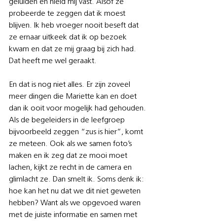
geluiden en hield mij vast. Alsof ze 
probeerde te zeggen dat ik moest 
blijven. Ik heb vroeger nooit beseft dat 
ze ernaar uitkeek dat ik op bezoek 
kwam en dat ze mij graag bij zich had. 
Dat heeft me wel geraakt.
En dat is nog niet alles. Er zijn zoveel 
meer dingen die Mariette kan en doet 
dan ik ooit voor mogelijk had gehouden. 
Als de begeleiders in de leefgroep 
bijvoorbeeld zeggen “zus is hier”, komt 
ze meteen. Ook als we samen foto’s 
maken en ik zeg dat ze mooi moet 
lachen, kijkt ze recht in de camera en 
glimlacht ze. Dan smelt ik. Soms denk ik: 
hoe kan het nu dat we dit niet geweten 
hebben? Want als we opgevoed waren 
met de juiste informatie en samen met 