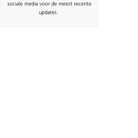
sociale media voor de meest recente
updates.
Genk
Klotstraat 125
3600 Genk
Tel.:
089 32 39 30
Zonhoven