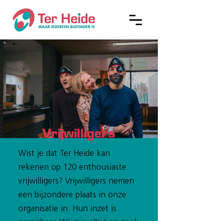
Vrijwilligers
Wist je dat Ter Heide kan
rekenen op 120 enthousiaste
vrijwilligers? Vrijwilligers nemen
een bijzondere plaats in onze
organisatie in. Hun inzet is