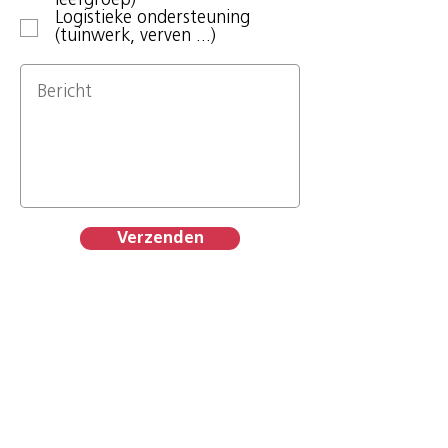
leefgroep)
t
Logistieke ondersteuning
(tuinwerk, verven ...)
Verzenden