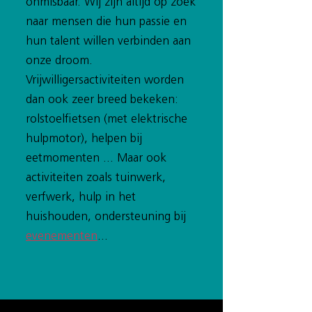
onmisbaar. Wij zijn altijd op zoek
naar mensen die hun passie en
hun talent willen verbinden aan
onze droom.
Vrijwilligersactiviteiten worden
dan ook zeer breed bekeken:
rolstoelfietsen (met elektrische
hulpmotor), helpen bij
eetmomenten ... Maar ook
activiteiten zoals tuinwerk,
verfwerk, hulp in het
huishouden, ondersteuning bij
evenementen
...