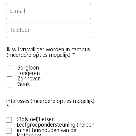
Ik wil vrijwilliger worden in campus
V
(meerdere opties mogelijk)
*
e
r
Borgloon
e
Tongeren
i
Zonhoven
s
Genk
t
Interesses (meerdere opties mogelijk)
V
*
e
r
(Rolstoel)fietsen
e
Leefgroepondersteuning (helpen
i
in het huishouden van de
s