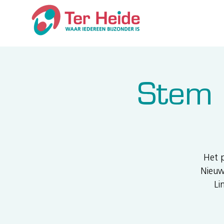
Stem 
Het p
Nieuw
Li