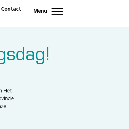
Contact
089 32 39 30
Menu
gsdag!
en Het
vincie
nze