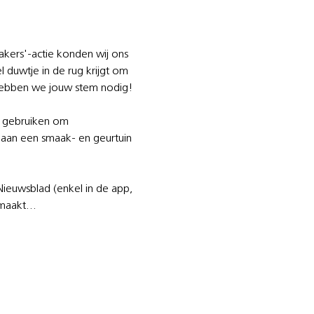
akers'-actie konden wij ons 
duwtje in de rug krijgt om 
 hebben we jouw stem nodig!
 gebruiken om 
aan een smaak- en geurtuin 
ieuwsblad (enkel in de app, 
gemaakt…