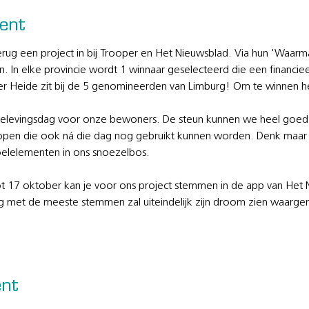
ent
terug een project in bij Trooper en Het Nieuwsblad. Via hun 'Waarm
 elke provincie wordt 1 winnaar geselecteerd die een financieel 
er Heide zit bij de 5 genomineerden van Limburg! Om te winnen
elevingsdag voor onze bewoners. De steun kunnen we heel goed
kopen die ook ná die dag nog gebruikt kunnen worden. Denk maar 
elelementen in ons snoezelbos.
ot 17 oktober kan je voor ons project stemmen in de app van Het N
ging met de meeste stemmen zal uiteindelijk zijn droom zien waar
ent