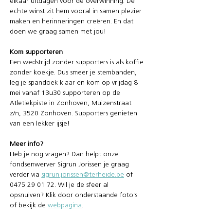
elkaar uitdagen voor de overwinning. De 
echte winst zit hem vooral in samen plezier 
maken en herinneringen creëren. En dat 
doen we graag samen met jou! 
Kom supporteren
Een wedstrijd zonder supporters is als koffie 
zonder koekje. Dus smeer je stembanden, 
leg je spandoek klaar en kom op vrijdag 8 
mei vanaf 13u30 supporteren op de 
Atletiekpiste in Zonhoven, Muizenstraat 
z/n, 3520 Zonhoven. Supporters genieten 
van een lekker ijsje!
Meer info?
Heb je nog vragen? Dan helpt onze 
fondsenwerver Sigrun Jorissen je graag 
verder via 
sigrun.jorissen@terheide.be
 of 
0475 29 01 72. Wil je de sfeer al 
opsnuiven? Klik door onderstaande foto's 
of bekijk de 
webpagina
. 